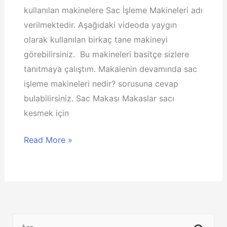
kullanılan makinelere Sac İşleme Makineleri adı
verilmektedir. Aşağıdaki videoda yaygın
olarak kullanılan birkaç tane makineyi
görebilirsiniz. Bu makineleri basitçe sizlere
tanıtmaya çalıştım. Makalenin devamında sac
işleme makineleri nedir? sorusuna cevap
bulabilirsiniz. Sac Makası Makaslar sacı
kesmek için
Sac
Read More »
İşleme
Makineleri
Nedir?
Pres,
Lazer,
S