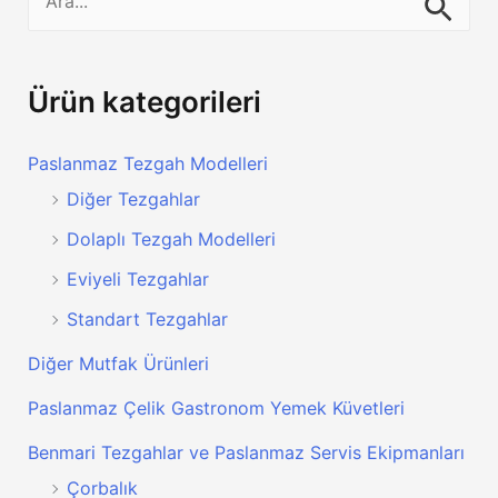
Kaynak,
e
Punch
a
r
Ürün kategorileri
c
Paslanmaz Tezgah Modelleri
h
Diğer Tezgahlar
f
o
Dolaplı Tezgah Modelleri
r
Eviyeli Tezgahlar
:
Standart Tezgahlar
Diğer Mutfak Ürünleri
Paslanmaz Çelik Gastronom Yemek Küvetleri
Benmari Tezgahlar ve Paslanmaz Servis Ekipmanları
Çorbalık