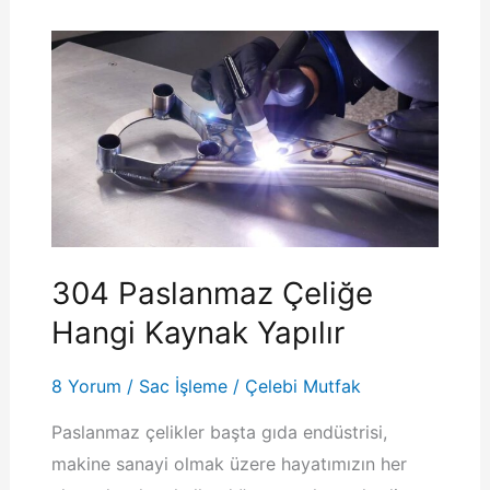
Hesaplanır?
304 Paslanmaz Çeliğe
Hangi Kaynak Yapılır
8 Yorum
/
Sac İşleme
/
Çelebi Mutfak
Paslanmaz çelikler başta gıda endüstrisi,
makine sanayi olmak üzere hayatımızın her