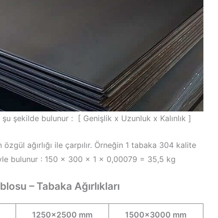
u şekilde bulunur : [ Genişlik x Uzunluk x Kalınlık ]
zgül ağırlığı ile çarpılır. Örneğin 1 tabaka 304 kalite
öyle bulunur : 150 x 300 x 1 x 0,00079 = 35,5 kg
losu – Tabaka Ağırlıkları
1250×2500 mm
1500×3000 mm