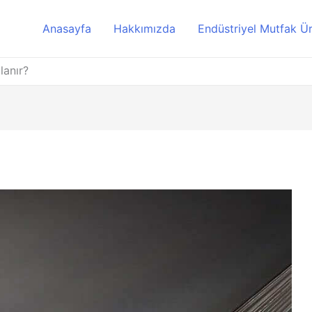
Anasayfa
Hakkımızda
Endüstriyel Mutfak Ür
lanır?