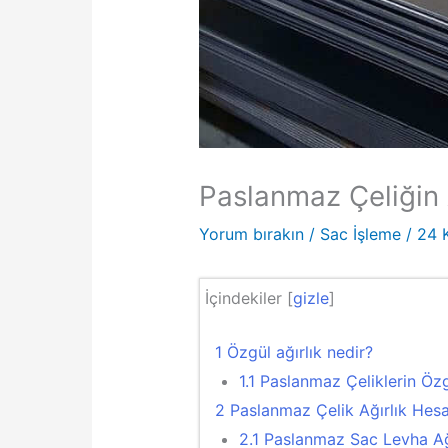
Paslanmaz Çeliğin A
Yorum bırakın
/
Sac İşleme
/
24 
İçindekiler
[
gizle
]
1
Özgül ağırlık nedir?
1.1
Paslanmaz Çeliklerin Özgü
2
Paslanmaz Çelik Ağırlık Hesa
2.1
Paslanmaz Sac Levha Ağı