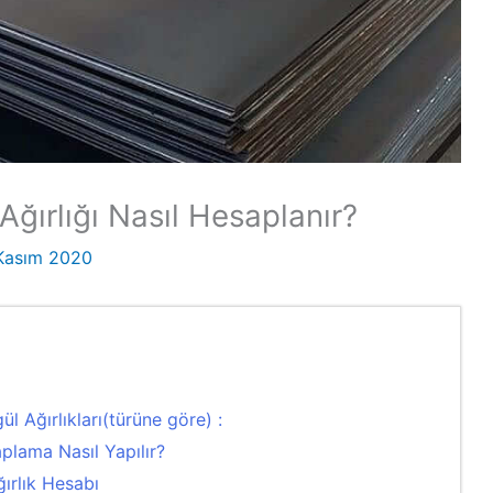
ğırlığı Nasıl Hesaplanır?
Kasım 2020
l Ağırlıkları(türüne göre) :
plama Nasıl Yapılır?
rlık Hesabı