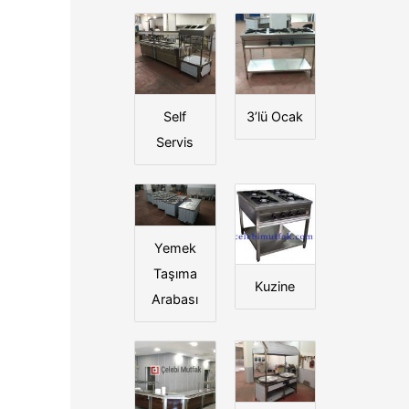
Self
3’lü Ocak
Servis
Yemek
Taşıma
Kuzine
Arabası