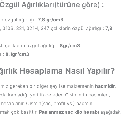
zgül Ağırlıkları(türüne göre) :
n özgül ağırlığı :
7,8 gr/cm3
310S, 321, 321H, 347 çeliklerin özgül ağırlığı :
7,9
 çeliklerin özgül ağırlığı :
8gr/cm3
ı :
8,1gr/cm3
ırlık Hesaplama Nasıl Yapılır?
miz gereken bir diğer şey ise malzemenin
hacmidir
.
a kapladığı yeri ifade eder. Cisimlerin hacimleri,
de hesaplanır. Cismin(sac, profil vs.) hacmini
lmak çok basittir.
Paslanmaz sac kilo hesabı
aşağıdaki