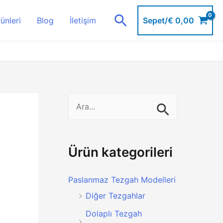
Arama
Sepet/
€
0,00
ünleri
Blog
İletişim
S
e
a
r
Ürün kategorileri
c
Paslanmaz Tezgah Modelleri
h
Diğer Tezgahlar
f
o
Dolaplı Tezgah