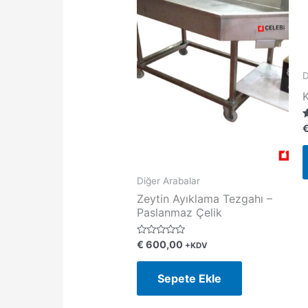
D
5
5
o
Diğer Arabalar
Zeytin Ayıklama Tezgahı –
Paslanmaz Çelik
5
€
600,00
+KDV
ü
z
e
Sepete Ekle
r
i
n
d