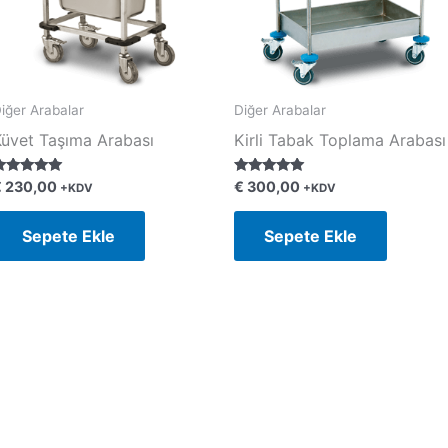
iğer Arabalar
Diğer Arabalar
Küvet Taşıma Arabası
Kirli Tabak Toplama Arabası
 üzerinden
5 üzerinden
€
230,00
€
300,00
+KDV
+KDV
.00
5.00
y aldı
oy aldı
Sepete Ekle
Sepete Ekle