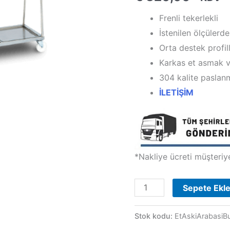
Frenli tekerlekli
İstenilen ölçülerde
Orta destek profill
Karkas et asmak ve
304 kalite paslan
İLETİŞİM
*Nakliye ücreti müşteriye 
Et
Sepete Ekl
Askı
Arabası
Stok kodu:
EtAskiArabasiB
adet