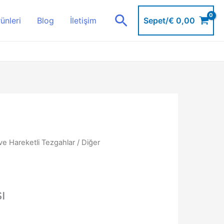
Arama
Sepet/
€
0,00
ünleri
Blog
İletişim
ve Hareketli Tezgahlar
/
Diğer
ı