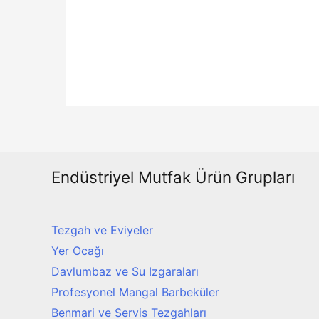
e
n
0
o
y
a
l
d
ı
Endüstriyel Mutfak Ürün Grupları
Tezgah ve Eviyeler
Yer Ocağı
Davlumbaz ve Su Izgaraları
Profesyonel Mangal Barbeküler
Benmari ve Servis Tezgahları