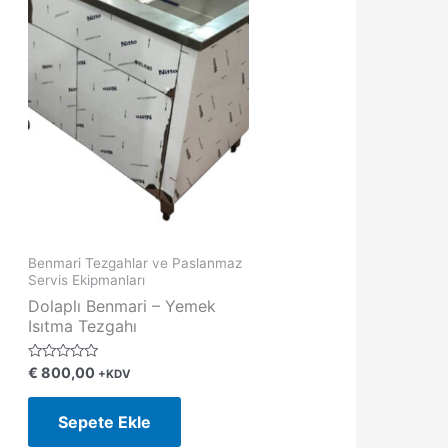
Benmari Tezgahlar ve Paslanmaz
Servis Ekipmanları
Dolaplı Benmari – Yemek
Isıtma Tezgahı
5
€
800,00
+KDV
ü
z
e
Sepete Ekle
r
i