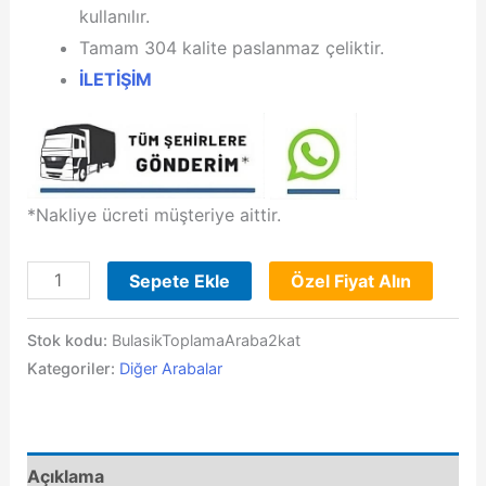
kullanılır.
Tamam 304 kalite paslanmaz çeliktir.
İLETİŞİM
*Nakliye ücreti müşteriye aittir.
Bulaşık
Sepete Ekle
Özel Fiyat Alın
Toplama
Arabası
Stok kodu:
BulasikToplamaAraba2kat
adet
Kategoriler:
Diğer Arabalar
Açıklama