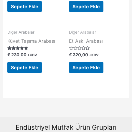
z
z
e
e
Sepete Ekle
Sepete Ekle
r
r
i
i
n
n
d
d
e
e
n
n
0
0
Diğer Arabalar
Diğer Arabalar
o
o
y
y
Küvet Taşıma Arabası
Et Askı Arabası
a
a
l
l
d
d
5 üzerinden
5
€
230,00
€
320,00
ı
ı
+KDV
+KDV
5.00
ü
oy aldı
z
e
Sepete Ekle
Sepete Ekle
r
i
n
d
e
n
0
o
y
a
l
d
ı
Endüstriyel Mutfak Ürün Grupları