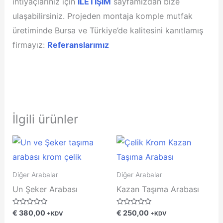
ihtiyaçlarınız için
İLETİŞİM
sayfamızdan bize
ulaşabilirsiniz. Projeden montaja komple mutfak
üretiminde Bursa ve Türkiye’de kalitesini kanıtlamış
firmayız:
Referanslarımız
İlgili ürünler
Diğer Arabalar
Diğer Arabalar
Un Şeker Arabası
Kazan Taşıma Arabası
5
5
€
380,00
€
250,00
+KDV
+KDV
ü
ü