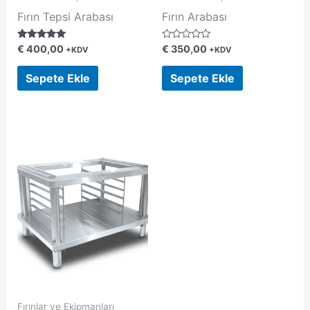
Fırın Tepsi Arabası
Fırın Arabası
5 üzerinden
5
€
400,00
€
350,00
+KDV
+KDV
5.00
üzerinden
oy aldı
0
oy
Sepete Ekle
Sepete Ekle
aldı
Fırınlar ve Ekipmanları