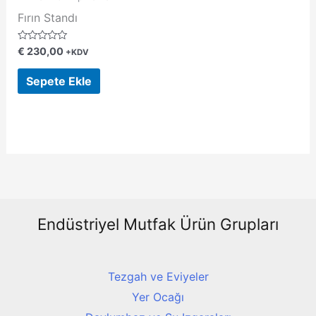
Fırın Standı
5
€
230,00
+KDV
üzerinden
0
oy
Sepete Ekle
aldı
Endüstriyel Mutfak Ürün Grupları
Tezgah ve Eviyeler
Yer Ocağı