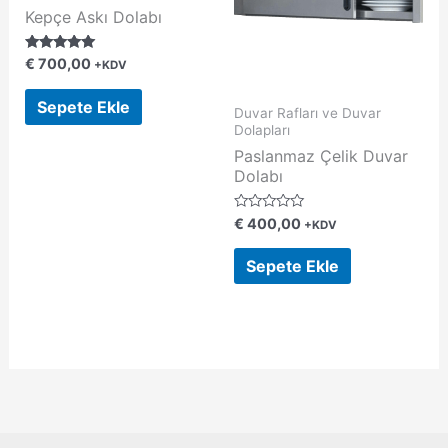
Kepçe Askı Dolabı
5 üzerinden
€
700,00
+KDV
5.00
oy aldı
Sepete Ekle
Duvar Rafları ve Duvar
Dolapları
Paslanmaz Çelik Duvar
Dolabı
5
€
400,00
+KDV
ü
z
e
Sepete Ekle
r
i
n
d
e
n
0
o
y
a
l
d
ı