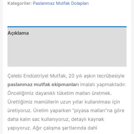
-
Kategoriler:
Paslanmaz Mutfak Dolapları
Dik
Tip
adet
Açıklama
Ek bilgi
Değerlendirmeler (0)
Çelebi Endüstriyel Mutfak, 20 yılı aşkın tecrübesiyle
paslanmaz mutfak ekipmanları
imalatı yapmaktadır.
Önceliğimiz dayanıklı tüketim malları üretmek.
Ürettiğimiz mamüllerin uzun yıllar kullanılması için
üretiyoruz. Üretim yaparken “piyasa malları”na göre
daha kalın sac kullanıyoruz, detaylı kaynak
yapıyoruz. Ağır çalışma şartlarında dahi