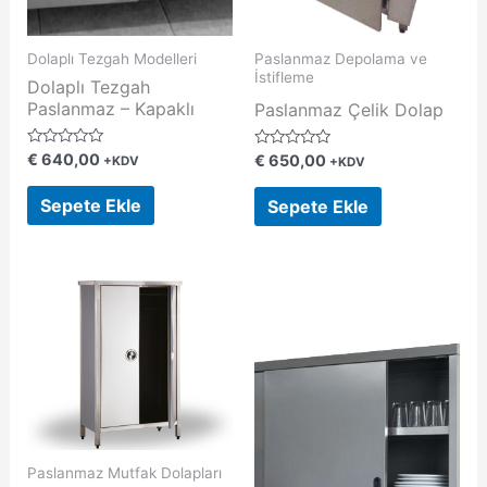
Dolaplı Tezgah Modelleri
Paslanmaz Depolama ve
İstifleme
Dolaplı Tezgah
Paslanmaz – Kapaklı
Paslanmaz Çelik Dolap
5
€
640,00
5
€
650,00
+KDV
+KDV
ü
ü
z
z
e
e
Sepete Ekle
Sepete Ekle
r
r
i
i
n
n
d
d
e
e
n
n
0
0
o
o
y
y
a
a
l
l
d
d
ı
ı
Paslanmaz Mutfak Dolapları