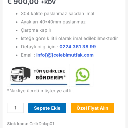
€
900,00
+KDV
304 kalite paslanmaz sacdan imal
Ayakları 40*40mm paslanmaz
Çarpma kapılı
İsteğe göre kilitli olarak imal edilebilmektedir
Detaylı bilgi için :
0224 361 38 99
Email :
info[@]celebimutfak.com
*Nakliye ücreti müşteriye aittir.
Malzeme
Sepete Ekle
Özel Fiyat Alın
Dolabı
Paslanmaz
Stok kodu:
CelikDolap01