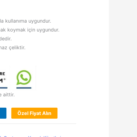
da kullanıma uygundur.
ıçak koymak için uygundur.
edir.
az çeliktir.
aittir.
e
Özel Fiyat Alın