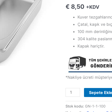
€
8,50
+KDV
Kuver tezgahların
Çatal, kaşık ve b
100 mm derinliğind
304 kalite paslanm
Kapak hariçtir.
*Nakliye ücreti müşteriye 
GN
Sepete Ekl
1/4
Kuver
Stok kodu:
GN-1-1-100