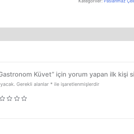
Kabı
Kategoriler:
Paslanmaz Çel
-
Gastronom
Küvet
adet
Gastronom Küvet” için yorum yapan ilk kişi s
ayacak.
Gerekli alanlar
*
ile işaretlenmişlerdir