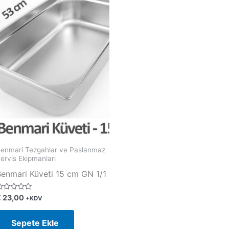
enmari Tezgahlar ve Paslanmaz
ervis Ekipmanları
Benmari Küveti 15 cm GN 1/1
€
23,00
+KDV
zerinden
y
Sepete Ekle
ldı