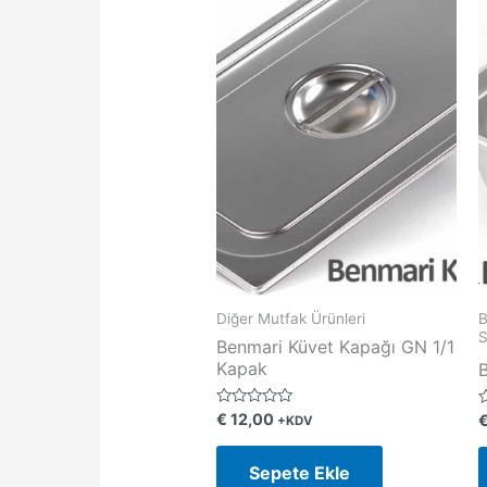
Diğer Mutfak Ürünleri
B
S
Benmari Küvet Kapağı GN 1/1
Kapak
5
€
12,00
5
+KDV
üzerinden
ü
0
0
oy
o
Sepete Ekle
aldı
a