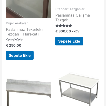
Standart Tezgahlar
Paslanmaz Çalışma
Tezgahı
Diğer Arabalar
Paslanmaz Tekerlekli
5 üzerinden
€
300,00
+KDV
Tezgah – Hareketli
5.00
oy aldı
Sepete Ekle
5
€
250,00
ü
z
e
Sepete Ekle
r
i
n
d
e
n
0
o
y
a
l
d
ı