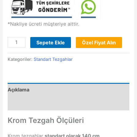
*Nakliye ücreti müşteriye aittir.
Krom
Sepete Ekle
Özel Fiyat Alın
Çalışma
Tezgahı
Kategoriler:
Standart Tezgahlar
adet
Açıklama
Değerlendirmeler (0)
Krom Tezgah Ölçüleri
Krom tezgahlar
standart olarak 140 cm