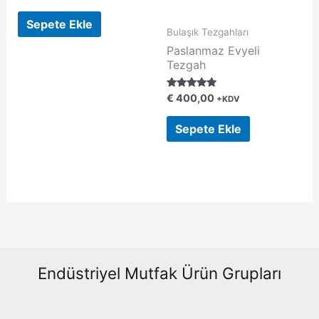
ü
z
e
Sepete Ekle
r
Bulaşık Tezgahları
i
n
Paslanmaz Evyeli
d
Tezgah
e
n
0
o
5 üzerinden
€
400,00
+KDV
y
5.00
a
oy aldı
l
Sepete Ekle
d
ı
Endüstriyel Mutfak Ürün Grupları