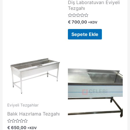
n
Diş Laboratuvarı Eviyeli
d
Tezgahı
e
n
0
o
5
€
700,00
+KDV
y
ü
a
z
l
e
Sepete Ekle
d
r
ı
i
n
d
e
n
0
o
y
a
l
d
ı
Eviyeli Tezgahlar
Balık Hazırlama Tezgahı
5
€
650,00
+KDV