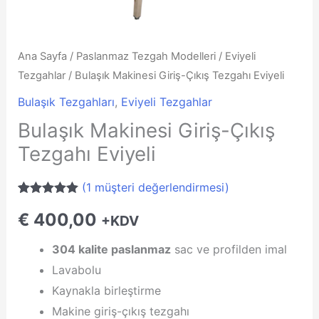
Ana Sayfa
/
Paslanmaz Tezgah Modelleri
/
Eviyeli
Tezgahlar
/ Bulaşık Makinesi Giriş-Çıkış Tezgahı Eviyeli
Bulaşık Tezgahları
,
Eviyeli Tezgahlar
Bulaşık Makinesi Giriş-Çıkış
Tezgahı Eviyeli
(
1
müşteri değerlendirmesi)
1
müşteri
€
400,00
puanına
+KDV
dayanarak 5
üzerinden
304 kalite paslanmaz
sac ve profilden imal
5.00
puan
aldı
Lavabolu
Kaynakla birleştirme
Makine giriş-çıkış tezgahı