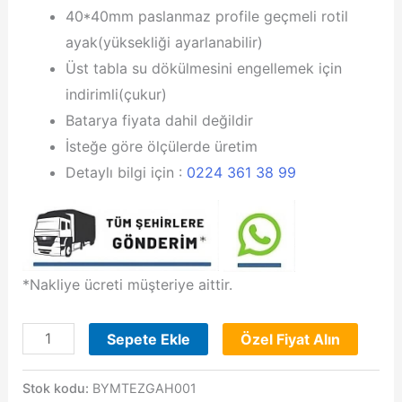
40*40mm paslanmaz profile geçmeli rotil
ayak(yüksekliği ayarlanabilir)
Üst tabla su dökülmesini engellemek için
indirimli(çukur)
Batarya fiyata dahil değildir
İsteğe göre ölçülerde üretim
Detaylı bilgi için :
0224 361 38 99
*Nakliye ücreti müşteriye aittir.
Bulaşık
Sepete Ekle
Özel Fiyat Alın
Makinesi
Giriş-
Stok kodu:
BYMTEZGAH001