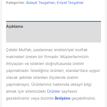
Çıkış
Kategoriler:
Bulaşık Tezgahları
,
Eviyeli Tezgahlar
Tezgahı
Eviyeli
adet
Açıklama
Değerlendirmeler (1)
Çelebi Mutfak, paslanmaz endüstriyel mutfak
makineleri üreten bir firmadır. Müşterilerimizin
ihtiyaçları ve istekleri doğrultusunda üretim
yapmaktadır. İstediğiniz ürünleri, standartlara uygun
olacak şekilde istenilen ölçülerde üretim
yapmaktayız. Ürünlerimiz hakkında detaylı bilgi
almak için sitemizdeki
Ürünler
sayfasını
gezebilirsiniz veya bizimle
İletişime
geçebilirsiniz.