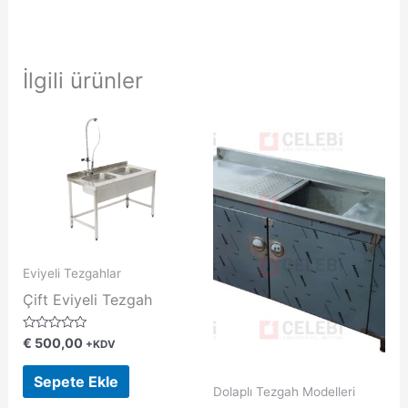
İlgili ürünler
Eviyeli Tezgahlar
Çift Eviyeli Tezgah
5
€
500,00
+KDV
ü
z
e
Sepete Ekle
r
Dolaplı Tezgah Modelleri
i